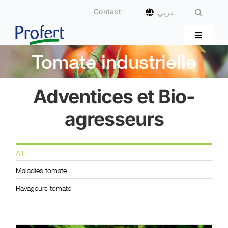
Passer
Contact
عربي
au
contenu
Toggle
Navigati
Tomate industrielle
Accueil profert
Adventices et Bio-
Qui sommes-nous ?
agresseurs
Cultures
All
Nos produits
Maladies tomate
Ravageurs tomate
Nos supports