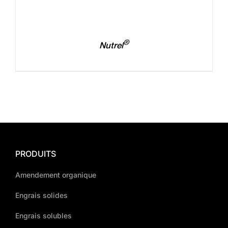
®
Nutrel
PRODUITS
Amendement organique
Engrais solides
Engrais solubles