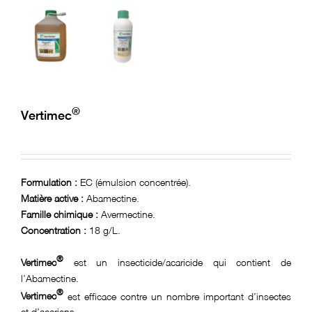
Réclamation
E-learning
®
Vertimec
Formulation :
EC (émulsion concentrée).
Matière active :
Abamectine.
Famille chimique :
Avermectine.
Concentration :
18 g/L.
®
Vertimec
est un insecticide/acaricide qui contient de
l’Abamectine.
®
Vertimec
est efficace contre un nombre important d’insectes
et d’acariens.