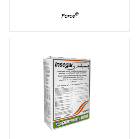
®
Force