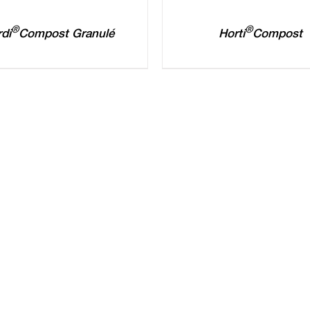
®
®
rdi
Compost Granulé
Horti
Compost