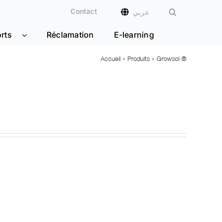
Contact
عربي
rts
Réclamation
E-learning
Accueil
»
Produits
»
Growsol ®