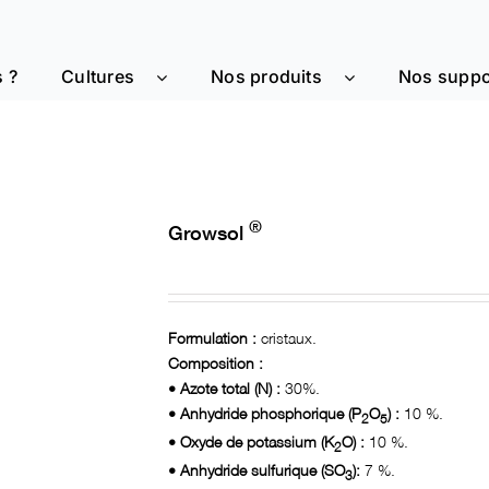
 ?
Cultures
Nos produits
Nos suppo
®
Growsol
Formulation :
cristaux.
Composition :
• Azote total (N) :
30%.
• Anhydride phosphorique (P
O
) :
10 %.
2
5
• Oxyde de potassium (K
O) :
10 %.
2
• Anhydride sulfurique (SO
):
7 %.
3