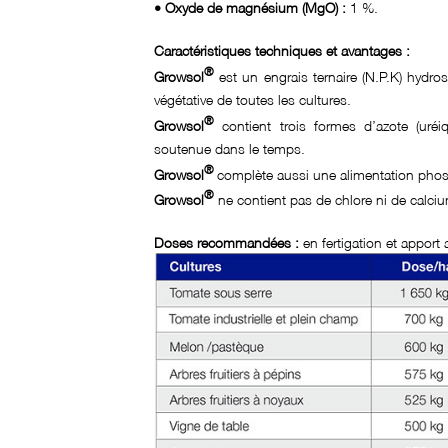
• Oxyde de magnésium (MgO) :
1 %.
Caractéristiques techniques et avantages :
®
Growsol
est un engrais ternaire (N.P.K) hydr
végétative de toutes les cultures.
®
Growsol
contient trois formes d’azote (uréi
soutenue dans le temps.
®
Growsol
complète aussi une alimentation phos
®
Growsol
ne contient pas de chlore ni de calci
Doses recommandées :
en fertigation et apport 