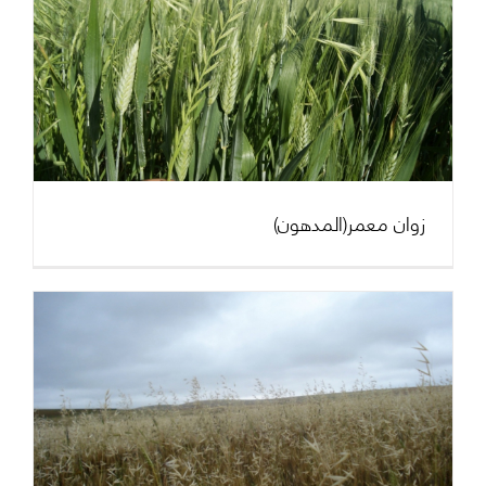
(زوان معمر(المدهون