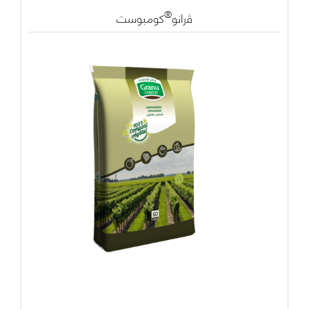
®
ﭬرانو
كومبوست