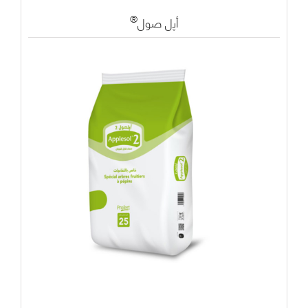
®
أﭘل صول