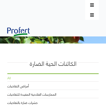
Passer
au
Toggle
contenu
Rechercher:
Navigat
Toggle
التعلّم الإلكتروني
Navigat
Français
شكوى
الإتصال بنا
دعاماتنا
الكائنات الحية الضارة
منتجاتنا
All
أمراض التفاحيات
المحاصيل
الممارسات الفلاحية المفيدة للتفاحيات
حشرات ضارة بالتفاحيات
التعريف بالشركة