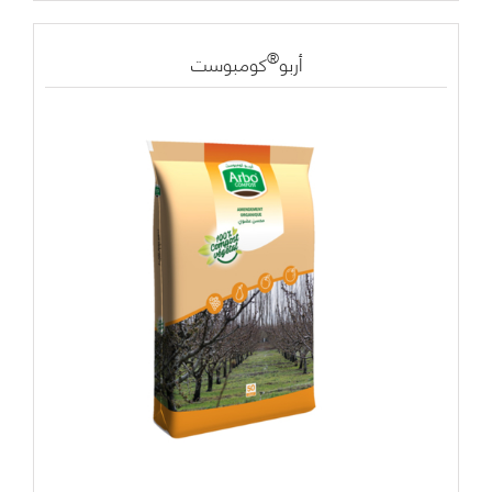
®
أربو
كومبوست