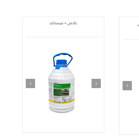
بالاص + ميستانك