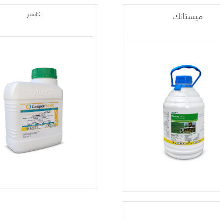
ميستانك
كاسبر