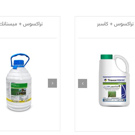
تراكسوس + كاسبر
تراكسوس + ميستانك