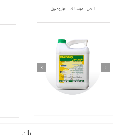
بالاص + ميستانك + هيليوصول
باك