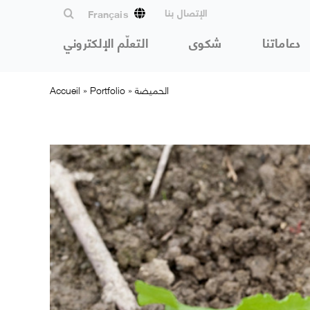
Passer
الإتصال بنا
Français
au
contenu
دعاماتنا
شكوى
التعلّم الإلكتروني
الحميضة
»
Portfolio
»
Accueil
View
Larger
Image