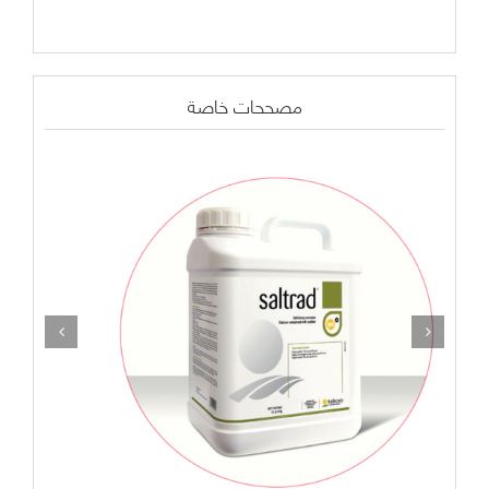
مصححات خاصة