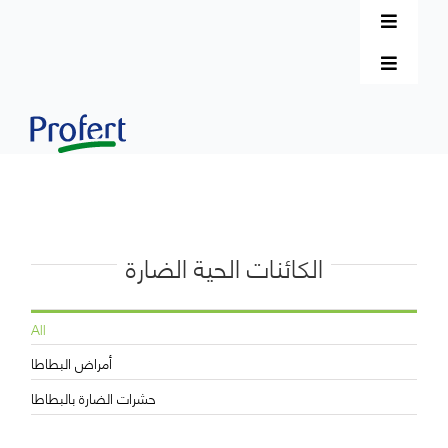
Passer
au
Toggle
contenu
Rechercher:
Navigat
Toggle
التعلّم الإلكتروني
Navigat
Français
شكوى
الإتصال بنا
دعاماتنا
الكائنات الحية الضارة
منتجاتنا
All
أمراض البطاطا
المحاصيل
حشرات الضارة بالبطاطا
التعريف بالشركة