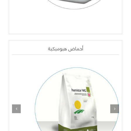
أحماض هيوميكية