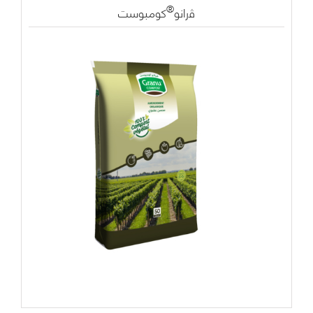
®
ﭬرانو
كومبوست