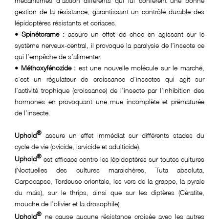
gestion de la résistance, garantissant un contrôle durable des
lépidoptères résistants et coriaces.
• Spinétorame :
assure un effet de choc en agissant sur le
système nerveux-central, il provoque la paralysie de l’insecte ce
qui l’empêche de s’alimenter.
• Méthoxyfénozide :
est une nouvelle molécule sur le marché,
c’est un régulateur de croissance d’insectes qui agit sur
l’activité trophique (croissance) de l’insecte par l’inhibition des
hormones en provoquant une mue incomplète et prématurée
de l’insecte.
®
Uphold
assure un effet immédiat sur différents stades du
cycle de vie (ovicide, larvicide et adulticide).
®
Uphold
est efficace contre les lépidoptères sur toutes cultures
(Noctuelles des cultures maraichères, Tuta absoluta,
Carpocapse, Tordeuse orientale, les vers de la grappe, la pyrale
du maïs), sur le thrips, ainsi que sur les diptères (Cératite,
mouche de l’olivier et la drosophile).
®
Uphold
ne cause aucune résistance croisée avec les autres