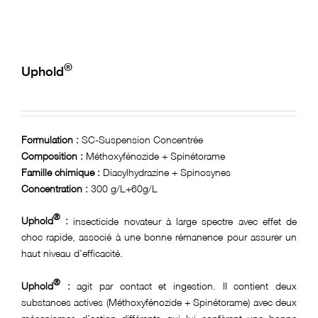
Réclamation
E-learning
®
Uphold
Formulation :
SC-Suspension Concentrée
Composition :
Méthoxyfénozide + Spinétorame
Famille chimique :
Diacylhydrazine + Spinosynes
Concentration :
300 g/L+60g/L
®
Uphold
:
insecticide novateur à large spectre avec effet de
choc rapide, associé à une bonne rémanence pour assurer un
haut niveau d’efficacité.
®
Uphold
:
agit par contact et ingestion. II contient deux
substances actives (Méthoxyfénozide + Spinétorame) avec deux
mécanismes d’action différents qui lui confèrent une bonne