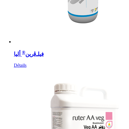
®
فيلـﭬرين
أليا
Détails