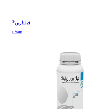
®
فيلـﭬرين
Détails