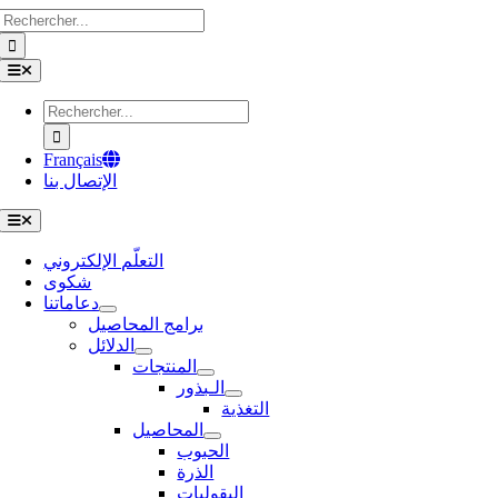
Rechercher:
Passer
au
contenu
Toggle
Navigation
Rechercher:
Français
الإتصال بنا
Toggle
Navigation
التعلّم الإلكتروني
شكوى
دعاماتنا
برامج المحاصيل
الدلائل
المنتجات
الـبذور
التغذية
المحاصيل
الحبوب
الذرة
البقوليات