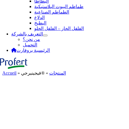
البطاطا
طماطم البيوت البلاستيكية
الطماطم الصناعية
الدلاع
البطيخ
الفلفل الحار – الفلفل الحلو
التعريف بالشركة
من نحن؟
التحميل
الرئيسية بروفارت
المنتجات
»
®فيجينيرجي
»
Accueil