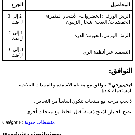
المحاصيل
الجرع
الرش الورقي: الخضروات/ الأشجار المثمرة/
2 إلى 3
الحمضيات/ العنب/ أشجار الزيتون
ل/هك
1 إلى 2
الرش الورقي: الحبوب/ الذرة
ل/هك
3 إلى 6
التسميد عبر أنظمة الري
ل/هك
التوافق:
®
فيجينيرجي
يتوافق مع معظم الأسمدة و المبيدات الفلاحية
المستعملة عادةً.
لا يجب مزجه مع منتجات تتكون أساساً من النحاس.
ننصح باختبار المُنتج مُسبقاً قبل الخلط مع منتجات أخرى.
منشطات حيوية
Catégorie :
Produits similaires