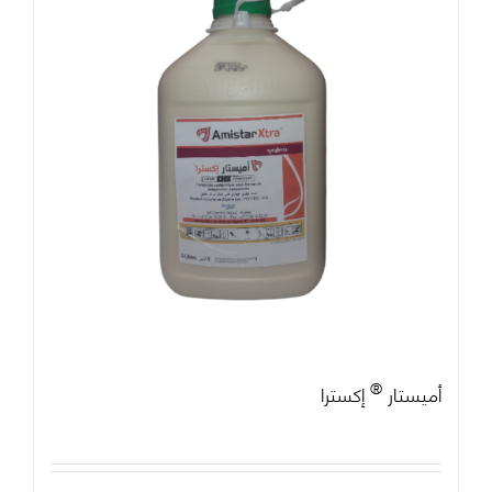
®
أميستار
إكسترا