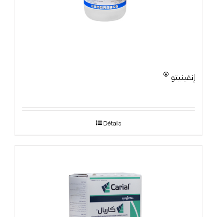
®
إنفينيتو
Détails