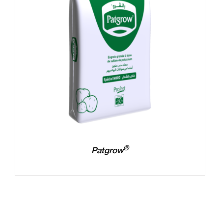
®
Patgrow