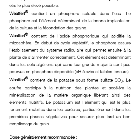
être le plus élevé possible.
®
Weatfert
contient un phosphore soluble dans l’eau. Le
phosphore est l’élément déterminant de la bonne implantation
de la culture et la fécondation des grains.
®
Weatfert
contient de l’acide phosphorique qui acidifie la
rhizosphère. En début de cycle végétatif, le phosphore assure
l’établissement du système radiculaire qui permet ensuite à la
plante de s’alimenter correctement. Cet élément est déterminant
dans les sols algériens qui dans leur grande majorité sont peu
pourvus en phosphore disponible (pH élevés et faibles teneurs).
®
Weatfert
contient de la potasse sous forme sulfate SO
. Le
3
soufre participe à la nutrition des plantes et accélère la
minéralisation de la matière organique libérant ainsi des
éléments nutritifs. Le potassium est l’élément qui est le plus
fortement mobilisé dans les céréales, particulièrement dans les
premières phases végétatives pour assurer plus tard un bon
remplissage du grain.
Dose généralement recommandée :