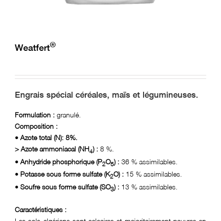
Réclamation
E-learning
®
Weatfert
Engrais spécial céréales, maïs et légumineuses.
Formulation :
granulé.
Composition :
• Azote total (N): 8%.
> Azote ammoniacal (NH
) :
8 %.
4
• Anhydride phosphorique (P
O
) :
36 % assimilables.
2
5
• Potasse sous forme sulfate (K
O) :
15 % assimilables.
2
• Soufre sous forme sulfate (SO
) :
13 % assimilables.
3
Caractéristiques :
Les sols algériens sont calcaires et majoritairement pauvres en